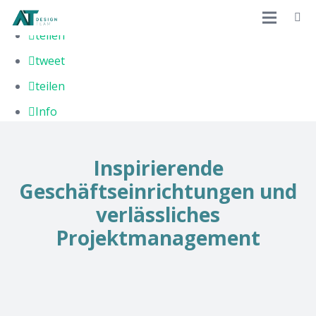
+1
teilen
tweet
teilen
Info
Inspirierende
Geschäftseinrichtungen und
verlässliches
Projektmanagement